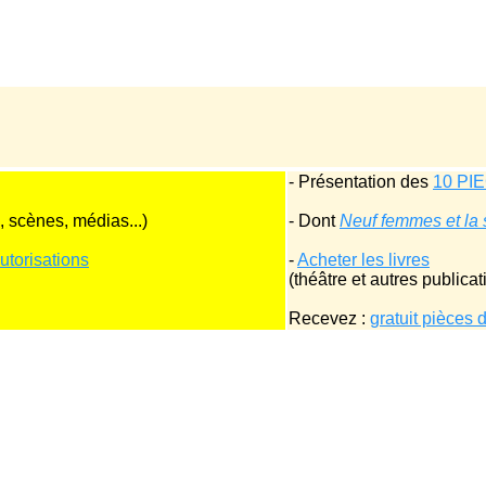
- Présentation des
10 PI
 scènes, médias...)
- Dont
Neuf femmes et la 
torisations
-
Acheter les livres
(théâtre et autres publicat
Recevez :
gratuit pièces 