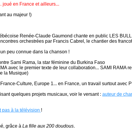
joué en France et ailleurs...
ant au majeur !)
a Québécoise Renée-Claude Gaumond chante en public LES BUL
ncontres orchestrées par Francis Cabrel, le chantier des franc
re un peu connue dans la chanson !
ncontre Sami Rama, la star féminine du Burkina Faso
I RAMA avec le premier texte de leur collaboration... SAMI RAM
de la Musique)
France-Culture, Europe 1... en France, un travail surtout avec Pi
uisant quelques projets musicaux, voir le versant :
auteur de cha
 pas à la télévision
!
ué, grâce à
La fille aux 200 doudous
.