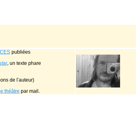
ECES
publiées
star
, un texte phare
ions de l'auteur)
de théâtre
par mail.