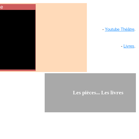
se
-
Youtube Théâtre
.
-
Livres
.
Les pièces... Les livres