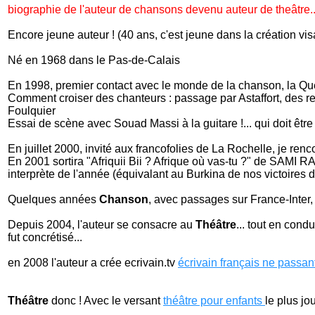
biographie de l'auteur de chansons devenu auteur de theâtre... 
Encore jeune auteur ! (40 ans, c'est jeune dans la création vis
Né en 1968 dans le Pas-de-Calais
En 1998, premier contact avec le monde de la chanson, l
Comment croiser des chanteurs : passage par Astaffort, des re
Foulquier
Essai de scène avec Souad Massi à la guitare !... qui doit êt
En juillet 2000, invité aux francofolies de La Rochelle, je re
En 2001 sortira "Afriquii Bii ? Afrique où vas-tu ?" de SAM
interprète de l'année (équivalant au Burkina de nos victoires 
Quelques années
Chanson
, avec passages sur France-Inter, 
Depuis 2004, l'auteur se consacre au
Théâtre
... tout en cond
fut concrétisé...
en 2008 l'auteur a crée ecrivain.tv
écrivain français ne passant
Théâtre
donc ! Avec le versant
théâtre pour enfants
le plus jo